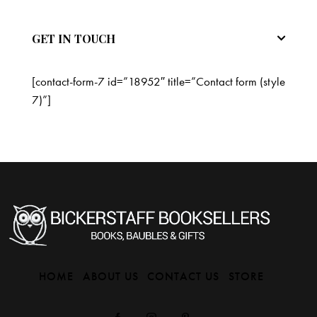
GET IN TOUCH
[contact-form-7 id=”18952″ title=”Contact form (style
7)”]
HOME
ABOUT US
CONTACT US
STORE